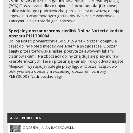
79/409/EWG oraz ok. 8 gatunków z Polskiej Czerwonej Księgi
(PCK).Obszar zasiedla co najmniej 1 proc. populacji krajowej
kulika wielkiego i podróżniczka, przez co jest on ważną ostoją
lęgową dla wspomnianych gatunków. W okresie wędrówek
zatrzymują się tu stada gęsi zbożowej.
Specjalny obszar ochrony siedlisk Dolina Noteci o kodzie
obszaru PLH 300004.
Dolina Noteci powierzchnia 50 531,99 ha – obszar obejmuje
część doliny Noteci między Wieleniem a Bydgoszczą. Obszar
zajęty przez torfowiska niskie, pokryte zalewowymi łąkami i
trzcinowiskami. Na zboczach doliny znajdują się płaty muraw
kserotermicznych. Teren przecinają kanały i rowy odwadniające.
Miejscami występują rozległe płaty łęgów. Obszar częściowo
pokrywa się z opisanym wcześniej obszarem ochrony
PLB300003 Nadnoteckie Łęgi.
ASSET PUBLISHER
ASSET PUBLISHER
ODSZEDŁ JULIAN RACZKOWSKI...