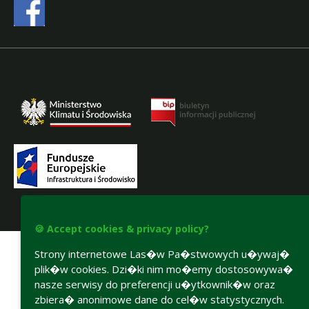
Accesibility declaration
🍪 Accept cookies & privacy policy?
Strony internetowe Las�w Pa�stwowych u�ywaj�
plik�w cookies. Dzi�ki nim mo�emy dostosowywa�
nasze serwisy do preferencji u�ytkownik�w oraz
zbiera� anonimowe dane do cel�w statystycznych.