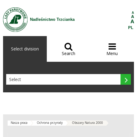
Skip to Content
A
A
Nadleśnictwo Trzcianka
A
PL


Select division
Search
Menu

Nasza praca
Ochrona przyrody
Obszary Natura 2000