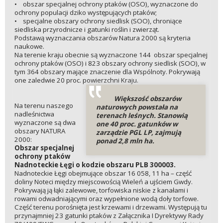
• obszar specjalnej ochrony ptaków (OSO), wyznaczone do
ochrony populacji dziko występujących ptaków;
• specjalne obszary ochrony siedlisk (SOO), chroniące
siedliska przyrodnicze i gatunki roślin i zwierząt.
Podstawą wyznaczania obszarów Natura 2000 są kryteria
naukowe.
Na terenie kraju obecnie są wyznaczone 144 obszar specjalnej
ochrony ptaków (OSO) i 823 obszary ochrony siedlisk (SOO), w
tym 364 obszary mające znaczenie dla Wspólnoty. Pokrywają
one zaledwie 20 proc. powierzchni Kraju.
Większość obszarów
Na terenu naszego
naturowych powstała na
nadleśnictwa
terenach leśnych. Stanowią
wyznaczone są dwa
one 40 proc. gatunków w
obszary NATURA
zarządzie PGL LP, zajmują
2000:
ponad 2,8 mln ha.
Obszar specjalnej
ochrony ptaków
Nadnoteckie Łęgi o kodzie obszaru PLB 300003.
Nadnoteckie Łęgi obejmujące obszar 16 058, 11 ha – część
doliny Noteci między miejscowością Wieleń a ujściem Gwdy.
Pokrywają ją łąki zalewowe, torfowiska niskie z kanałami i
rowami odwadniającymi oraz wypełnione wodą doły torfowe.
Część terenu porośnięta jest krzewami i drzewami. Występują tu
przynajmniej 23 gatunki ptaków z Załącznika I Dyrektywy Rady