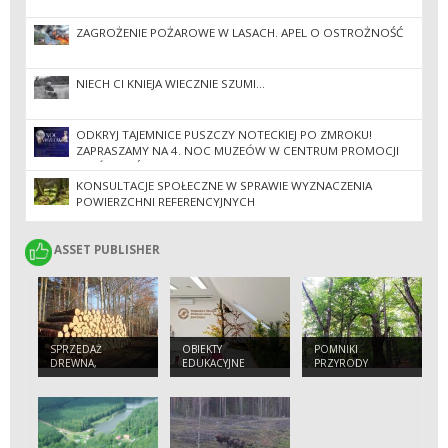
ZAGROŻENIE POŻAROWE W LASACH. APEL O OSTROŻNOŚĆ
NIECH CI KNIEJA WIECZNIE SZUMI...
ODKRYJ TAJEMNICE PUSZCZY NOTECKIEJ PO ZMROKU!
ZAPRASZAMY NA 4. NOC MUZEÓW W CENTRUM PROMOCJI
LASÓW PAŃSTWOWYCH GORAJ-ZAMEK.
KONSULTACJE SPOŁECZNE W SPRAWIE WYZNACZENIA
POWIERZCHNI REFERENCYJNYCH
ASSET PUBLISHER
ASSET PUBLISHER
SPRZEDAŻ
OBIEKTY
POMNIKI
DREWNA,
EDUKACYJNE
PRZYRODY
CHOINEK I
SADZONEK