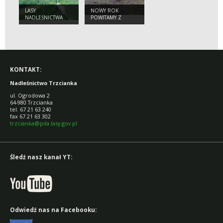
LASY
NOWY ROK
NADLEŚNICTWA
POWITAMY Z
ŻUBRAMI
KONTAKT:
Nadleśnictwo Trzcianka
ul. Ogrodowa 2
64-980 Trzcianka
tel. 67 21 63 240
fax 67 21 63 302
trzcianka@pila.lasy.gov.pl
Śledź nasz kanał YT:
Odwiedź nas na Facebooku: