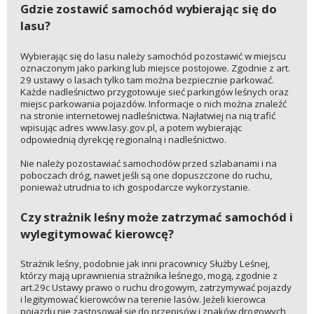
Gdzie zostawić samochód wybierając się do
lasu?
Wybierając się do lasu należy samochód pozostawić w miejscu
oznaczonym jako parking lub miejsce postojowe. Zgodnie z art.
29 ustawy o lasach tylko tam można bezpiecznie parkować.
Każde nadleśnictwo przygotowuje sieć parkingów leśnych oraz
miejsc parkowania pojazdów. Informacje o nich można znaleźć
na stronie internetowej nadleśnictwa. Najłatwiej na nią trafić
wpisując adres www.lasy.gov.pl, a potem wybierając
odpowiednią dyrekcję regionalną i nadleśnictwo.
Nie należy pozostawiać samochodów przed szlabanami i na
poboczach dróg, nawet jeśli są one dopuszczone do ruchu,
ponieważ utrudnia to ich gospodarcze wykorzystanie.
Czy strażnik leśny może zatrzymać samochód i
wylegitymować kierowcę?
Strażnik leśny, podobnie jak inni pracownicy Służby Leśnej,
którzy mają uprawnienia strażnika leśnego, mogą, zgodnie z
art.29c Ustawy prawo o ruchu drogowym, zatrzymywać pojazdy
i legitymować kierowców na terenie lasów. Jeżeli kierowca
pojazdu nie zastosował się do przepisów i znaków drogowych