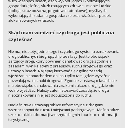
w ich własnych lasach, osób wykonujących i kontrolujących
gospodarkę leśną, służb ratujących zdrowie i mienie ludzkie
(policja, straż pożarna, pogotowie ratunkowe), myśliwych
wykonujących zadania gospodarcze oraz właścicieli pasiek
zlokalizowanych w lasach.
Skąd mam wiedzieć czy droga jest publiczna
czy leśna?
Nie ma, niestety, jednolitego i czytelnego systemu oznakowania
dróg publicznych biegnących przez lasy. Jest to obowiązek
zarządcy drogi, który powinien oznakować drogę zgodnie z
zasadami wynikającymi z przepisów ruchu drogowego oraz
ustawy o lasach. Najlepiej kierować się ogólną zasadą
wjeżdżania samochodem do lasu tylko tam, gdzie wyraźnie
pozwalają na to znaki drogowe. Zgodnie z ustawą o lasach nie
ma obowiązku oznakowania znakami zakazu dróg, gdzie nie
wolno wjeżdżać. Należy zatem stosować zasadę, że droga
nieoznakowana nie jest dopuszczona do ruchu.
Nadleśnictwa ustawiają tablice informacyjne z drogami
wyznaczonymi do ruchu i miejscami parkingowymi. Można także
szukać takich informacji w urzędach gmin i punktach informacji
turystycznej.