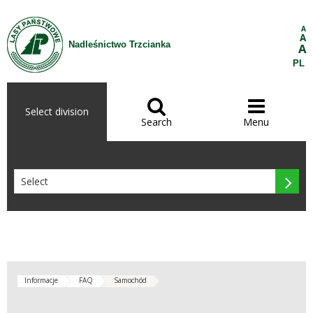
Skip to Content
A
A
Nadleśnictwo Trzcianka
A
PL


Select division
Search
Menu

Informacje
FAQ
Samochód