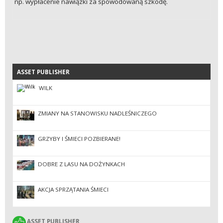
np. wypłacenie nawiązki za spowodowaną szkodę.
ASSET PUBLISHER
ASSET PUBLISHER
WILK
ZMIANY NA STANOWISKU NADLEŚNICZEGO
GRZYBY I ŚMIECI POZBIERANE!
DOBRE Z LASU NA DOŻYNKACH
AKCJA SPRZĄTANIA ŚMIECI
ASSET PUBLISHER
ASSET PUBLISHER