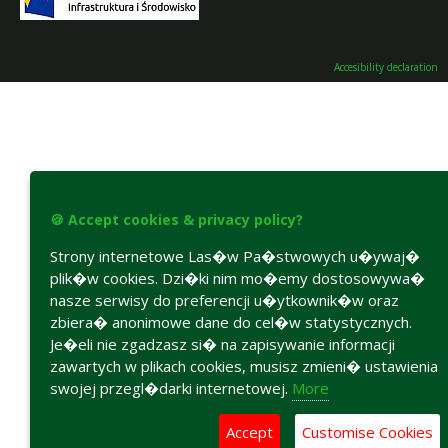
Accesibility declaration
🍪 Accept cookies & privacy policy?
Strony internetowe Las�w Pa�stwowych u�ywaj�
plik�w cookies. Dzi�ki nim mo�emy dostosowywa�
nasze serwisy do preferencji u�ytkownik�w oraz
zbiera� anonimowe dane do cel�w statystycznych.
Je�eli nie zgadzasz si� na zapisywanie informacji
zawartych w plikach cookies, musisz zmieni� ustawienia
swojej przegl�darki internetowej.
More
Accept
Customise Cookies