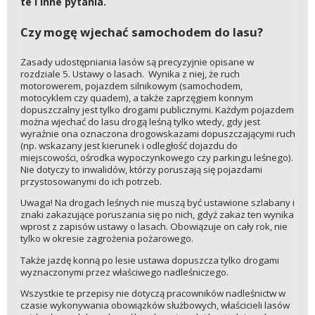
te i inne pytania.
Czy mogę wjechać samochodem do lasu?
Zasady udostępniania lasów są precyzyjnie opisane w
rozdziale 5. Ustawy o lasach. Wynika z niej, że ruch
motorowerem, pojazdem silnikowym (samochodem,
motocyklem czy quadem), a także zaprzęgiem konnym
dopuszczalny jest tylko drogami publicznymi. Każdym pojazdem
można wjechać do lasu drogą leśną tylko wtedy, gdy jest
wyraźnie ona oznaczona drogowskazami dopuszczającymi ruch
(np. wskazany jest kierunek i odległość dojazdu do
miejscowości, ośrodka wypoczynkowego czy parkingu leśnego).
Nie dotyczy to inwalidów, którzy poruszają się pojazdami
przystosowanymi do ich potrzeb.
Uwaga! Na drogach leśnych nie muszą być ustawione szlabany i
znaki zakazujące poruszania się po nich, gdyż zakaz ten wynika
wprost z zapisów ustawy o lasach. Obowiązuje on cały rok, nie
tylko w okresie zagrożenia pożarowego.
Także jazdę konną po lesie ustawa dopuszcza tylko drogami
wyznaczonymi przez właściwego nadleśniczego.
Wszystkie te przepisy nie dotyczą pracowników nadleśnictw w
czasie wykonywania obowiązków służbowych, właścicieli lasów