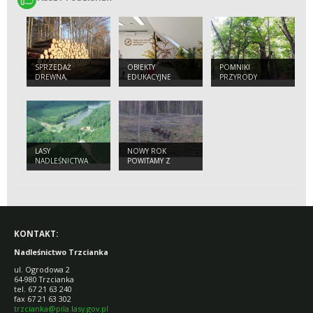
SPRZEDAŻ
OBIEKTY
POMNIKI
DREWNA,
EDUKACYJNE
PRZYRODY
CHOINEK I
SADZONEK
LASY
NOWY ROK
NADLEŚNICTWA
POWITAMY Z
ŻUBRAMI
KONTAKT:
Nadleśnictwo Trzcianka
ul. Ogrodowa 2
64-980 Trzcianka
tel. 67 21 63 240
fax 67 21 63 302
trzcianka@pila.lasy.gov.pl