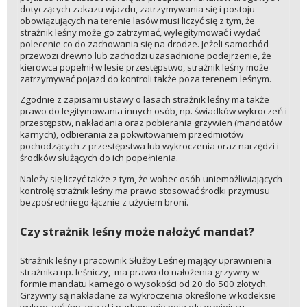
dotyczących zakazu wjazdu, zatrzymywania się i postoju
obowiązujących na terenie lasów musi liczyć się z tym, że
strażnik leśny może go zatrzymać, wylegitymować i wydać
polecenie co do zachowania się na drodze. Jeżeli samochód
przewozi drewno lub zachodzi uzasadnione podejrzenie, że
kierowca popełnił w lesie przestępstwo, strażnik leśny może
zatrzymywać pojazd do kontroli także poza terenem leśnym.
Zgodnie z zapisami ustawy o lasach strażnik leśny ma także
prawo do legitymowania innych osób, np. świadków wykroczeń i
przestępstw, nakładania oraz pobierania grzywien (mandatów
karnych), odbierania za pokwitowaniem przedmiotów
pochodzących z przestępstwa lub wykroczenia oraz narzędzi i
środków służących do ich popełnienia.
Należy się liczyć także z tym, że wobec osób uniemożliwiających
kontrolę strażnik leśny ma prawo stosować środki przymusu
bezpośredniego łącznie z użyciem broni.
Czy strażnik leśny może nałożyć mandat?
Strażnik leśny i pracownik Służby Leśnej mający uprawnienia
strażnika np. leśniczy, ma prawo do nałożenia grzywny w
formie mandatu karnego o wysokości od 20 do 500 złotych.
Grzywny są nakładane za wykroczenia określone w kodeksie
wykroczeń (np. wjazd i parkowanie pojazdu w miejscu