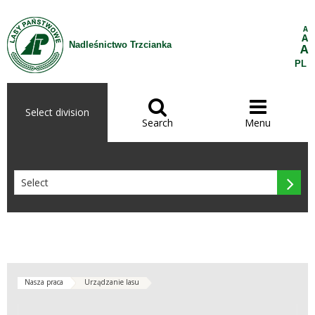
Skip to Content
A
A
Nadleśnictwo Trzcianka
A
PL


Select division
Search
Menu

Nasza praca
Urządzanie lasu