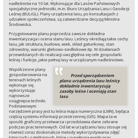
nadleśnictw na 10 lat. Wykonują je dla Lasów Państwowych
specjalistyczne jednostki, m.in. Biuro Urządzania Lasu i Geodezji
Leśnej (BULiGL). Plany urządzenia lasu, po konsultacjach z
udziałem społeczeństwa, są zatwierdzane decyzją Ministra
Środowiska.
Przygotowanie planu poprzedza zawsze dokładna
inwentaryzacja i ocena stanu lasu. Leśnicy określają takie cechy
lasu, jak struktura, budowa, wiek, skład gatunkowy, stan
zdrowotny, warunki glebowo-siedliskowe itp. W działaniach
przewidzianych do realizacji uwzględnia się cele gospodarki
leśnej i funkcje, jakie pełnią lasy w urządzanym nadleśnictwie.
Współczesne plany
gospodarowania na
Przed sporządzeniem
terenach leśnych
planu urządzenia lasu leśnicy
wykonuje się,
dokładnie inwentaryzują
wykorzystując
zasoby leśne i oceniają stan
najnowsze
lasu
osiągnięcia techniki.
Podstawowym
narzędziem pracy jest tu leśna mapa numeryczna (LMN), będąca
częścią systemu informacji przestrzennej (GIS). Mapa ta w
sposób graficzny przetwarza i przedstawia dane zebrane
podczas prac terenowych. Od lat w urządzaniu lasu stosuje się
również coraz doskonalsze metody wykorzystywania zdjęć
lotniczych i satelitarnych, które uzupełniają wyniki prac