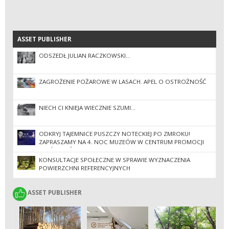
ASSET PUBLISHER
ASSET PUBLISHER
ODSZEDŁ JULIAN RACZKOWSKI...
ZAGROŻENIE POŻAROWE W LASACH. APEL O OSTROŻNOŚĆ
NIECH CI KNIEJA WIECZNIE SZUMI...
ODKRYJ TAJEMNICE PUSZCZY NOTECKIEJ PO ZMROKU!
ZAPRASZAMY NA 4. NOC MUZEÓW W CENTRUM PROMOCJI
LASÓW PAŃSTWOWYCH GORAJ-ZAMEK.
KONSULTACJE SPOŁECZNE W SPRAWIE WYZNACZENIA
POWIERZCHNI REFERENCYJNYCH
ASSET PUBLISHER
ASSET PUBLISHER