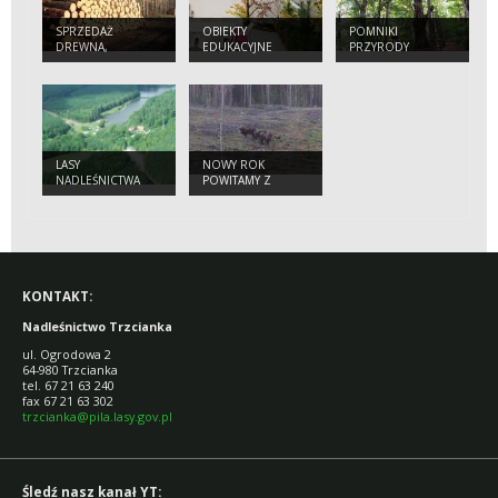
SPRZEDAŻ
OBIEKTY
POMNIKI
DREWNA,
EDUKACYJNE
PRZYRODY
CHOINEK I
SADZONEK
LASY
NOWY ROK
NADLEŚNICTWA
POWITAMY Z
ŻUBRAMI
KONTAKT:
Nadleśnictwo Trzcianka
ul. Ogrodowa 2
64-980 Trzcianka
tel. 67 21 63 240
fax 67 21 63 302
trzcianka@pila.lasy.gov.pl
Śledź nasz kanał YT: